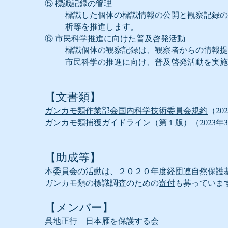
⑤ 標識記録の管理
標識した個体の標識情報の公開と観察記録の
析等を推進します。
⑥ 市民科学推進に向けた普及啓発活動
標識個体の観察記録は、観察者からの情報提
市民科学の推進に向け、普及啓発活動を実施
【文書類】
ガンカモ類作業部会国内科学技術委員会規約
（202
ガンカモ類捕獲ガイドライン（第１版）
（2023
【助成等】
本委員会の活動は、２０２０年度経団連自然保護
​ガンカモ類の標識調査のための
寄付
も募っていま
【メンバー】
呉地正行 日本雁を保護する会