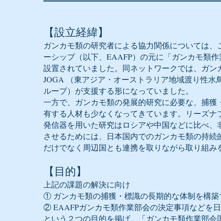
【設立経緯】
ガンカモ類の研究者による協力関係については、
ーシップ（以下、EAAFP）の元に「ガンカモ類
設置されていました。同ネットワークでは、ガン
JOGA （東アジア・オーストラリア地域渡り性
ループ）が支援する形になっていました。
一方で、ガンカモ類の発展的研究に必要な、捕獲
有する人材も少なくなってきています。リーズナ
発信器を用いた研究はロシアや中国などに比べ、
させるためには、日本国内でのガンカモ類の持続
だけでなく周辺国とも連携を取りながら取り組み
【目的】
上記の課題の解決に向け
① ガンカモ類の捕獲・標識の長期的な体制を構築
② EAAFPガンカモ類作業部会の決定事項など
という２つの目的を掲げ、「ガンカモ類作業部会