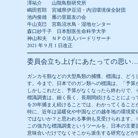
澤祐介 山階鳥類研究所
嶋田哲郎 宮城県伊豆沼・内沼環境保全財団
池内俊雄 雁の里親友の会
牛山克巳 宮島沼水鳥・湿地センター
森口紗千子 日本獣医生命科学大学
神山和夫 ＮＰＯ法人バードリサーチ
2021 年 9 月 1 日改正
委員会立ち上げにあたっての思い
ガンカモ類などの大型鳥類の捕獲、標識は、どう
す。今まで、日本でのガン類への標識は、「予算
しかしこれだと、予算がなくなったら終わりで、
標識調査は、細く長く、長期間続けることによって
を20年捕まえ続けることでは、わかってくること
特に、近年は温暖化や中国などの越冬地の環境変
ではないか？と思われる事例も見受けられます。
この強力な標識調査というツールを、日本の主要
意味合いだけでなくそこから派生する研究などが